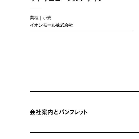
パンフレット 会社案内 地域ブランドパンフレット
（
業種｜小売
業）
制
イオンモール株式会社
作
実
績
サイトコンテンツの一覧
会社案内とパンフレット サイトTOP
関連サイトの一覧