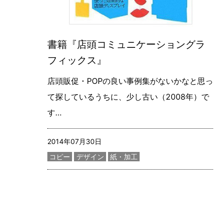
書籍『店頭コミュニケーショングラ
フィックス』
店頭販促・POPの良い事例集がないかなと思っ
て探しているうちに、少し古い（2008年）で
す…
記事更新日
2014年07月30日
カテゴリー
コピー
デザイン
紙・加工