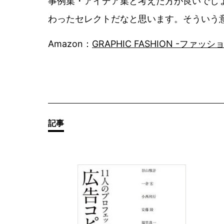
事例集・アイデア集と考えた方が良いでし
わったセレクトだなと思います。そういう
Amazon：
GRAPHIC FASHION -フ
その他の
記事