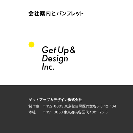
会社案内とパンフレット サイトTOP
関連サイトの一覧
このサイトについて
運営会社
ゲットアップ＆デザイン株式会社
制作室 〒152-0003 東京都目黒区碑文谷5-8-12-104
本社 〒151-0053 東京都渋谷区代々木1-25-5