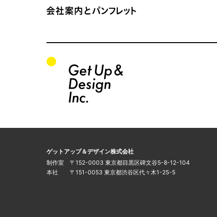
会社案内とパンフレット サイトTOP
関連サイトの一覧
このサイトについて
運営会社
ゲットアップ＆デザイン株式会社
制作室 〒152-0003 東京都目黒区碑文谷5-8-12-104
本社 〒151-0053 東京都渋谷区代々木1-25-5