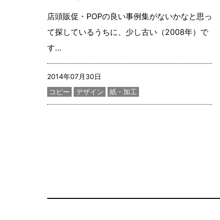
店頭販促・POPの良い事例集がないかなと思っ
て探しているうちに、少し古い（2008年）で
す…
記事更新日
2014年07月30日
カテゴリー
コピー
デザイン
紙・加工
サイトコンテンツの一覧