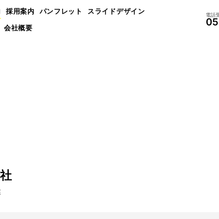
内
採用案内
パンフレット
スライドデザイン
電話受
05
会社概要
社
業
）